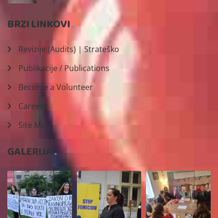
multisektorsku saradnju"
BRZI LINKOVI
Revizije (Audits) | Strateško
Publikacije / Publications
Become a Volunteer
Careers
Site Map
GALERIJA