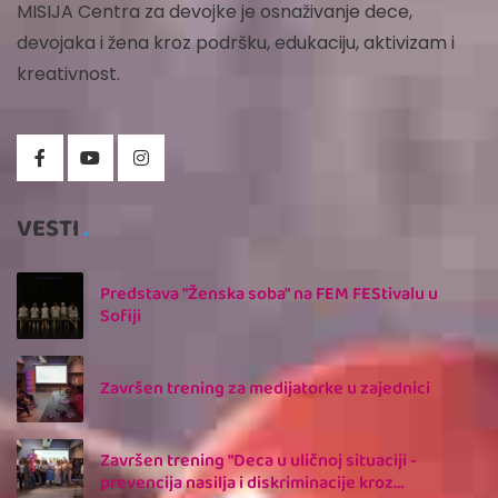
MISIJA
Centra za devojke je osnaživanje dece,
devojaka i žena kroz podršku, edukaciju, aktivizam i
kreativnost.
VESTI
Predstava "Ženska soba" na FEM FEStivalu u
Sofiji
Završen trening za medijatorke u zajednici
Završen trening "Deca u uličnoj situaciji -
prevencija nasilja i diskriminacije kroz