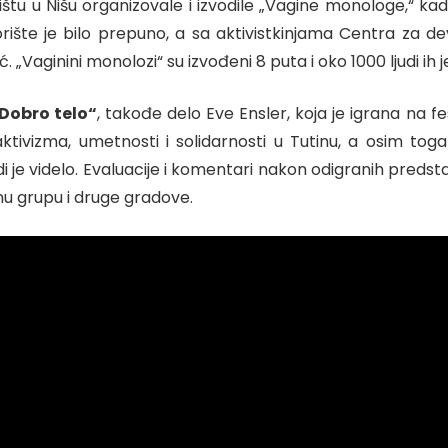
štu u Nišu organizovale i izvodile „Vagine monologe,“ kad
orište je bilo prepuno, a sa aktivistkinjama Centra za de
„Vaginini monolozi“ su izvođeni 8 puta i oko 1000 ljudi ih j
Dobro telo“
, takođe delo Eve Ensler, koja je igrana na fe
aktivizma, umetnosti i solidarnosti u Tutinu, a osim toga 
 ljudi je videlo. Evaluacije i komentari nakon odigranih pre
jnu grupu i druge gradove.