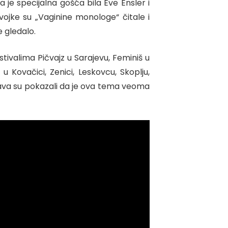
a je specijalna gošća bila Eve Ensler i
vojke su „Vaginine monologe“ čitale i
e gledalo.
stivalima Pičvajz u Sarajevu, Feminiš u
u Kovačici, Zenici, Leskovcu, Skoplju,
dstava su pokazali da je ova tema veoma