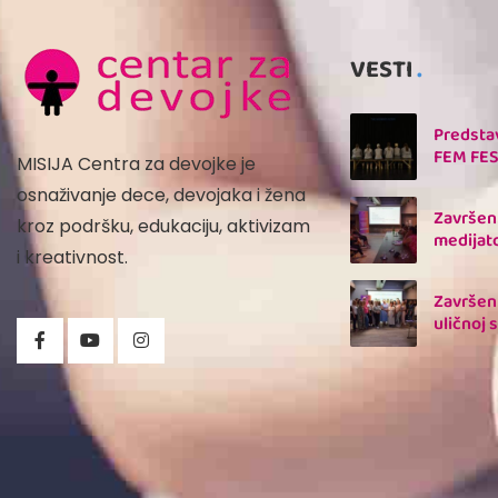
VESTI
Predsta
FEM FESt
MISIJA
Centra za devojke je
osnaživanje dece, devojaka i žena
Završen
kroz podršku, edukaciju, aktivizam
medijato
i kreativnost.
Završen
uličnoj s
nasilja 
multise