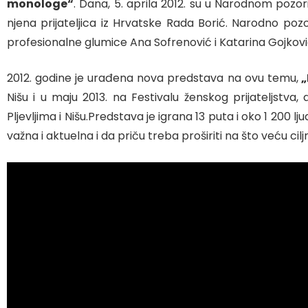
monologe“
. Dana, 5. aprila 2012. su u Narodnom pozori
njena prijateljica iz Hrvatske Rada Borić. Narodno poz
profesionalne glumice Ana Sofrenović i Katarina Gojković. 
2012. godine je urađena nova predstava na ovu temu,
„
Nišu i u maju 2013. na Festivalu ženskog prijateljstva, 
Pljevljima i Nišu.Predstava je igrana 13 puta i oko 1 200
važna i aktuelna i da priču treba proširiti na što veću cil