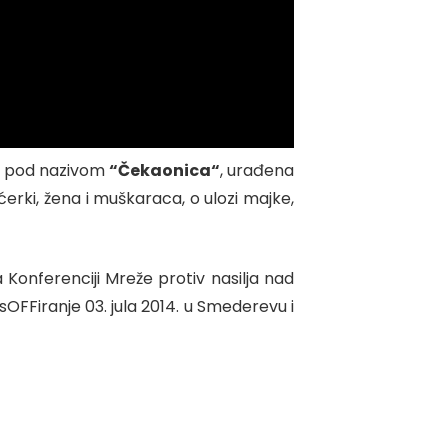
a, pod nazivom
“Čekaonica“
, urađena
ćerki, žena i muškaraca, o ulozi majke,
a
Konferenciji Mreže protiv nasilja nad
sOFFiranje 03. jula 2014. u Smederevu i