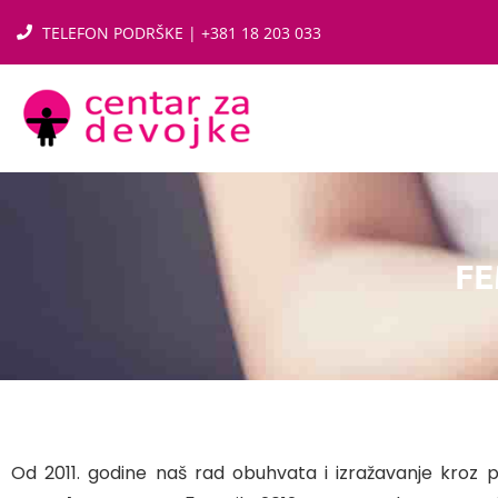
TELEFON PODRŠKE | +381 18 203 033
FE
Od 2011. godine naš rad obuhvata i izražavanje kroz p