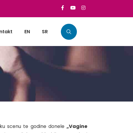
ntakt
EN
SR
nišku scenu te godine donele
„Vagine