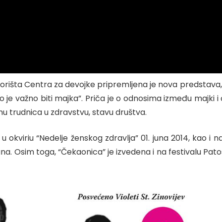
ozorišta Centra za devojke pripremljena je nova predstav
 je važno biti majka”. Priča je o odnosima između majki i 
u trudnica u zdravstvu, stavu društva.
u okviriu
“Nedelje ženskog zdravlja”
01. juna 2014, kao i n
na. Osim toga, “Čekaonica” je izvedena i na festivalu Pato