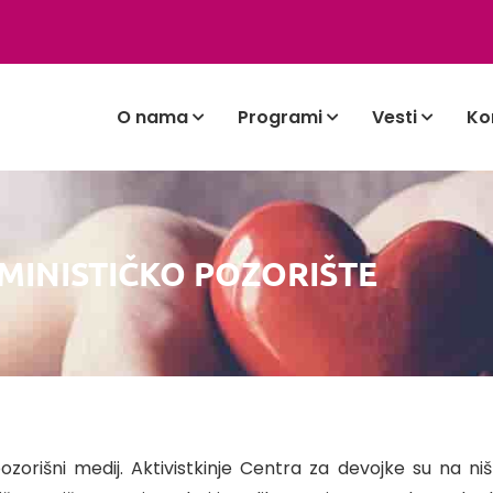
O nama
Programi
Vesti
Ko
MINISTIČKO POZORIŠTE
ozorišni medij. Aktivistkinje Centra za devojke su na 