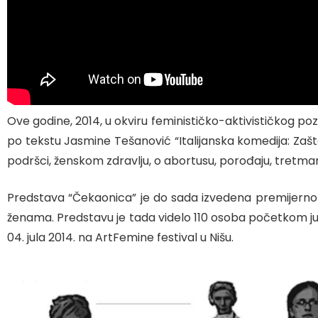
Ove godine, 2014, u okviru feminističko-aktivističkog p
po tekstu Jasmine Tešanović “Italijanska komedija: Zašto
podršci, ženskom zdravlju, o abortusu, porođaju, tretman
Predstava “Čekaonica” je do sada izvedena premijerno 
ženama
. Predstavu je tada videlo 110 osoba početkom ju
04. jula 2014. na ArtFemine festival u Nišu.