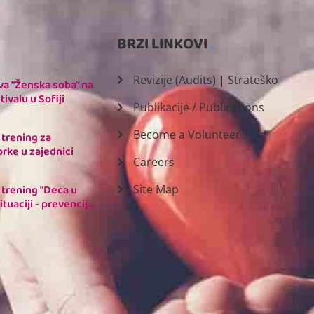
BRZI LINKOVI
Revizije (Audits) | Strateško
va "Ženska soba" na
ivalu u Sofiji
Publikacije / Publications
Become a Volunteer
 trening za
rke u zajednici
Careers
 trening "Deca u
Site Map
ituaciji - prevencija
i diskriminacije kroz
ktorsku saradnju"